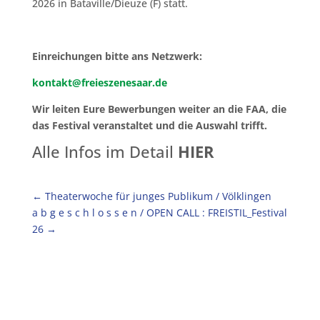
2026 in Bataville/Dieuze (F) statt.
Einreichungen bitte ans Netzwerk:
kontakt@freieszenesaar.de
Wir leiten Eure Bewerbungen weiter an die FAA, die
das Festival veranstaltet und die Auswahl trifft.
Alle Infos im Detail
HIER
←
Theaterwoche für junges Publikum / Völklingen
a b g e s c h l o s s e n / OPEN CALL : FREISTIL_Festival
26
→