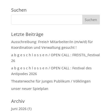
Suchen
Letzte Beiträge
Ausschreibung: Freie/r Mitarbeiter/in (m/w/d) für
Koordination und Verwaltung gesucht !
a b g e s c h l o s s e n / OPEN CALL : FREISTIL_Festival
26
a b g e s c h l o s s e n / OPEN CALL : Festival des
Antipodes 2026
Theaterwoche für junges Publikum / Völklingen
unser neuer Spielplan
Archiv
Juni 2026
(1)