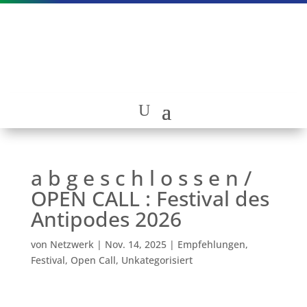
a b g e s c h l o s s e n /
OPEN CALL : Festival des
Antipodes 2026
von
Netzwerk
|
Nov. 14, 2025
|
Empfehlungen
,
Festival
,
Open Call
,
Unkategorisiert