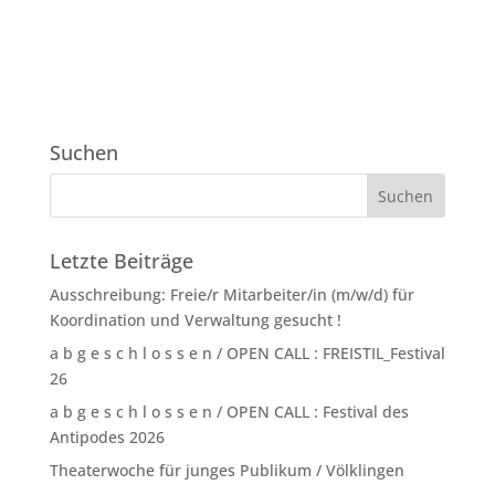
Suchen
Letzte Beiträge
Ausschreibung: Freie/r Mitarbeiter/in (m/w/d) für
Koordination und Verwaltung gesucht !
a b g e s c h l o s s e n / OPEN CALL : FREISTIL_Festival
26
a b g e s c h l o s s e n / OPEN CALL : Festival des
Antipodes 2026
Theaterwoche für junges Publikum / Völklingen