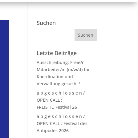
Suchen
Letzte Beiträge
Ausschreibung: Freie/r
Mitarbeiter/in (m/w/d) für
Koordination und
Verwaltung gesucht !
a b g e s c h l o s s e n /
OPEN CALL :
FREISTIL_Festival 26
a b g e s c h l o s s e n /
OPEN CALL : Festival des
Antipodes 2026