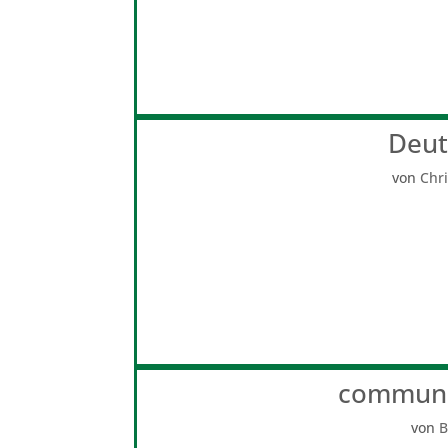
Deut
von
Chr
commune
von
B