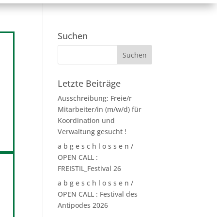
Suchen
Letzte Beiträge
Ausschreibung: Freie/r
Mitarbeiter/in (m/w/d) für
Koordination und
Verwaltung gesucht !
a b g e s c h l o s s e n /
OPEN CALL :
FREISTIL_Festival 26
a b g e s c h l o s s e n /
OPEN CALL : Festival des
Antipodes 2026