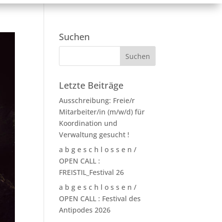
Suchen
Letzte Beiträge
Ausschreibung: Freie/r
Mitarbeiter/in (m/w/d) für
Koordination und
Verwaltung gesucht !
a b g e s c h l o s s e n /
OPEN CALL :
FREISTIL_Festival 26
a b g e s c h l o s s e n /
OPEN CALL : Festival des
Antipodes 2026