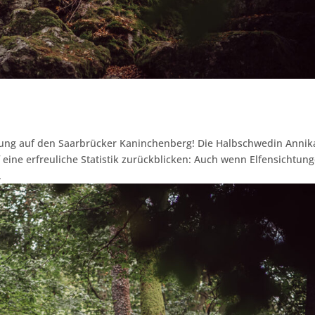
ng auf den Saarbrücker Kaninchenberg! Die Halbschwedin Annik
 eine erfreuliche Statistik zurückblicken: Auch wenn Elfensichtun
.