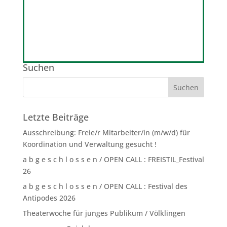
Suchen
Letzte Beiträge
Ausschreibung: Freie/r Mitarbeiter/in (m/w/d) für
Koordination und Verwaltung gesucht !
a b g e s c h l o s s e n / OPEN CALL : FREISTIL_Festival
26
a b g e s c h l o s s e n / OPEN CALL : Festival des
Antipodes 2026
Theaterwoche für junges Publikum / Völklingen