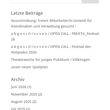
Letzte Beiträge
Ausschreibung: Freie/r Mitarbeiter/in (m/w/d) für
Koordination und Verwaltung gesucht !
a b g e s c h l o s s e n / OPEN CALL : FREISTIL_Festival
26
a b g e s c h l o s s e n / OPEN CALL : Festival des
Antipodes 2026
Theaterwoche für junges Publikum / Völklingen
unser neuer Spielplan
Archiv
Juni 2026
(1)
November 2025
(2)
August 2025
(2)
Juli 2025
(1)