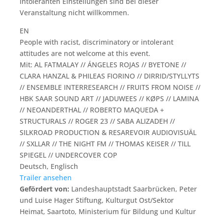
intoleranten Einstellungen sind bei dieser
Veranstaltung nicht willkommen.
EN
People with racist, discriminatory or intolerant
attitudes are not welcome at this event.
Mit: AL FATMALAY // ÁNGELES ROJAS // BYETONE //
CLARA HANZAL & PHILEAS FIORINO // DIRRID/STYLLYTS
// ENSEMBLE INTERRESEARCH // FRUITS FROM NOISE //
HBK SAAR SOUND ART // JADUWEES // KØPS // LAMINA
// NEOANDERTHAL // ROBERTO MAQUEDA +
STRUCTURALS // ROGER 23 // SABA ALIZADEH //
SILKROAD PRODUCTION & RESAREVOIR AUDIOVISUÄL
// SXLLAR // THE NIGHT FM // THOMAS KEISER // TILL
SPIEGEL // UNDERCOVER COP
Deutsch, Englisch
Trailer ansehen
Gefördert von:
Landeshauptstadt Saarbrücken, Peter
und Luise Hager Stiftung, Kulturgut Ost/Sektor
Heimat, Saartoto, Ministerium für Bildung und Kultur