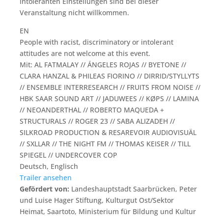
intoleranten Einstellungen sind bei dieser
Veranstaltung nicht willkommen.
EN
People with racist, discriminatory or intolerant
attitudes are not welcome at this event.
Mit: AL FATMALAY // ÁNGELES ROJAS // BYETONE //
CLARA HANZAL & PHILEAS FIORINO // DIRRID/STYLLYTS
// ENSEMBLE INTERRESEARCH // FRUITS FROM NOISE //
HBK SAAR SOUND ART // JADUWEES // KØPS // LAMINA
// NEOANDERTHAL // ROBERTO MAQUEDA +
STRUCTURALS // ROGER 23 // SABA ALIZADEH //
SILKROAD PRODUCTION & RESAREVOIR AUDIOVISUÄL
// SXLLAR // THE NIGHT FM // THOMAS KEISER // TILL
SPIEGEL // UNDERCOVER COP
Deutsch, Englisch
Trailer ansehen
Gefördert von:
Landeshauptstadt Saarbrücken, Peter
und Luise Hager Stiftung, Kulturgut Ost/Sektor
Heimat, Saartoto, Ministerium für Bildung und Kultur