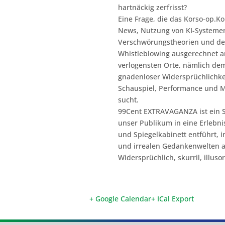
hartnäckig zerfrisst?
Eine Frage, die das Korso-op.Kol
News, Nutzung von KI-Systeme
Verschwörungstheorien und de
Whistleblowing ausgerechnet a
verlogensten Orte, nämlich de
gnadenloser Widersprüchlichkei
Schauspiel, Performance und 
sucht.
99Cent EXTRAVAGANZA ist ein So
unser Publikum in eine Erlebni
und Spiegelkabinett entführt, 
und irrealen Gedankenwelten a
Widersprüchlich, skurril, illusor
+ Google Calendar
+ ICal Export