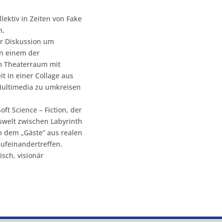
lektiv in Zeiten von Fake
n,
r Diskussion um
n einem der
m Theaterraum mit
t in einer Collage aus
Multimedia zu umkreisen
ft Science – Fiction, der
swelt zwischen Labyrinth
in dem „Gäste“ aus realen
ufeinandertreffen.
isch, visionär