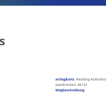
s
acting&arts
,
Neufang Kulturbra
Saarbrücken
,
66123
Wegbeschreibung